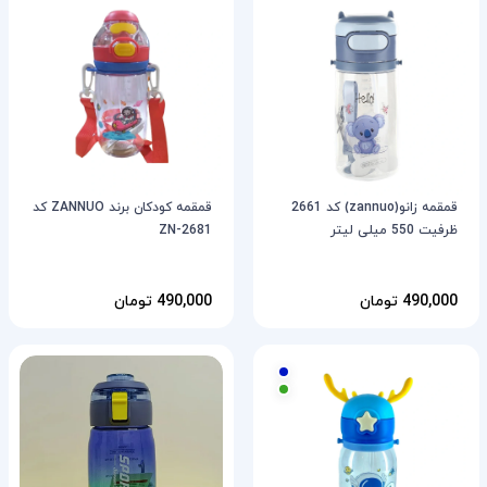
قمقمه زانو(zannuo) کد 2661
قمقمه کودکان برند ZANNUO کد
ظرفیت 550 میلی لیتر
ZN-2681
490,000 تومان
490,000 تومان