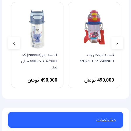
›
‹
قمقمه کودکان برند
قمقمه زانو(zannuo) کد
ت
ZANNUO کد ZN-2681
2661 ظرفیت 550 میلی
لیتر
490,000 تومان
490,000 تومان
0
مشخصات