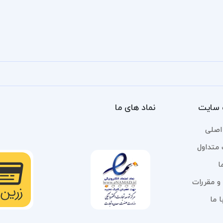
سایت
نماد های ما
اصلی
 متداول
ا
و مقررات
 ما