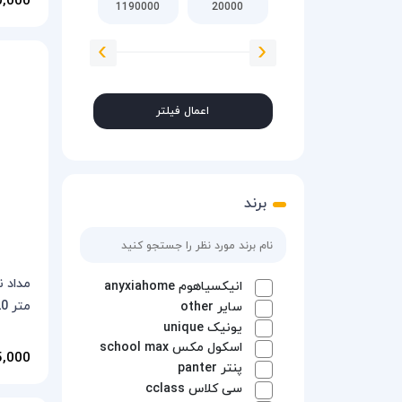
اعمال فیلتر
برند
انیکسیاهوم
anyxiahome
متر Trilo CCTMP20
سایر
other
یونیک
unique
اسکول مکس
school max
95,000 تو
پنتر
panter
سی کلاس
cclass