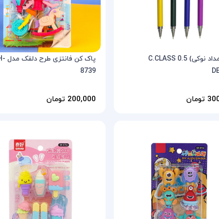
اتود (مداد نوکی) 0.5 C.CLASS
پاک کن فانتزی
8739
D
تومان
200,000 تومان