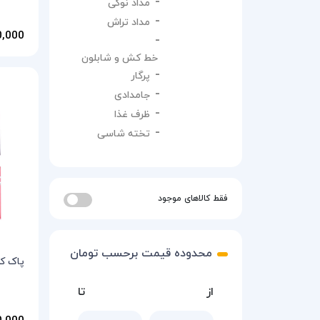
مداد نوکی
مداد تراش
190,000 
خط کش و شابلون
پرگار
جامدادی
ظرف غذا
تخته شاسی
فقط کالاهای موجود
محدوده قیمت برحسب تومان
پاک کن کنک
از
تا
320,000 