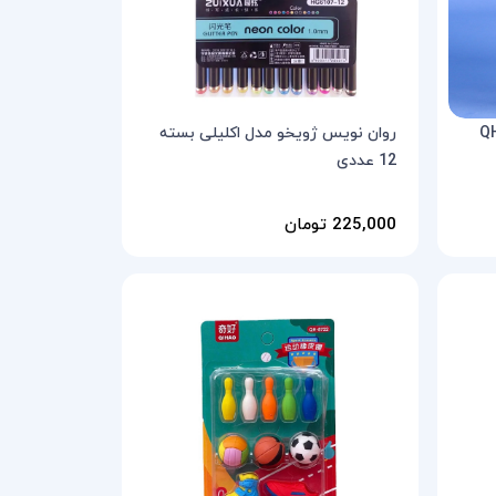
 طرح دلقک مدل QH-
روان نویس ژویخو مدل اکلیلی بسته
12 عددی
225,000 تومان