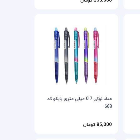
مداد نوکی 0.7 میلی متری بایکو کد
668
85,000 تومان