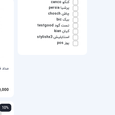
کنکو
canco
پرشیا
persia
چاش
chosch
بیک
bic
تست گود
testgood
کیان
kian
استایلیش
stylishx3
پوز
pos
مداد ف
120,000 
10%