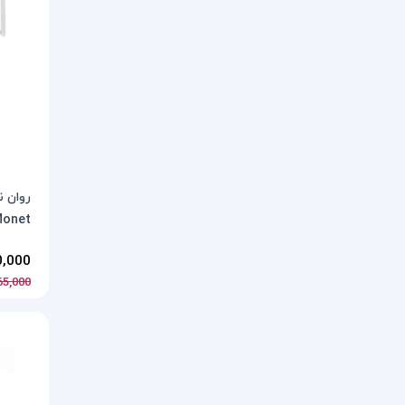
روان 
Monet کد 0.5 بسته 4
150,000 
165,000 تو