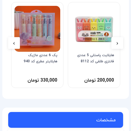
%
›
‹
هایلایت پاستلی 5 عددی
پک 6 عددی ماژیک
م
فانتزی طلقی کد 8112
هایلایتر عطری کد 940
س
200,000 تومان
330,000 تومان
0
مشخصات