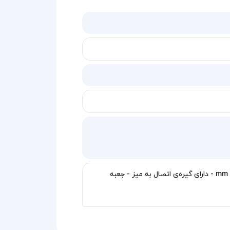
جنس بدنه آلومینیومی -تیغه فلزی مقاوم -مخزن پلاستیکی - سایز قابل پشتیبانی حداکثر ۹ mm - دارای گیره‌ی اتصال به میز - جعبه