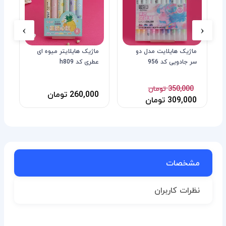
›
‹
ماژیک هایلایت مدل دو
ماژیک هایلایتر میوه ای
م
سر جادویی کد 956
عطری کد h809
ک
350,000 تومان
260,000 تومان
0
309,000 تومان
مشخصات
نظرات کاربران