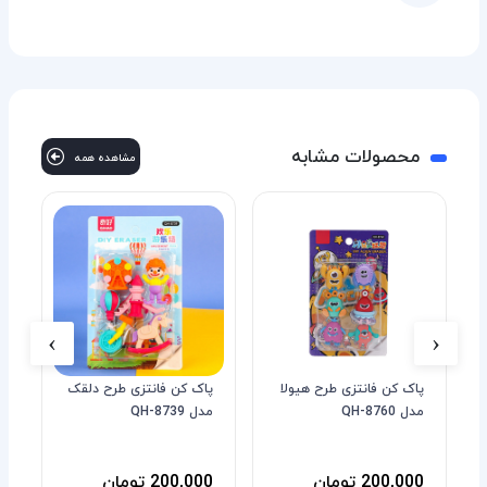
محصولات مشابه
مشاهده همه
›
‹
پاک کن فانتزی طرح هیولا
پاک کن فانتزی طرح دلقک
مدل QH-8760
مدل QH-8739
8ع
200,000 تومان
200,000 تومان
0