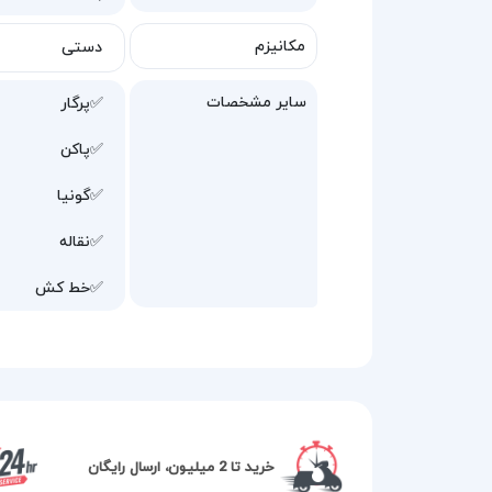
مکانیزم
دستی
سایر مشخصات
✅پرگار
✅پاکن
✅گونیا
✅نقاله
✅خط کش
خرید تا 2 میلیون، ارسال رایگان