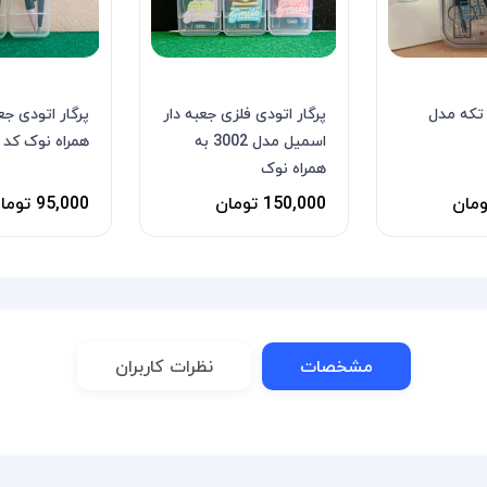
ت پرگار 8 تکه مدل
پرگار اتودی فلزی جعبه دار
پرگار اتودی جع
اسمیل مدل 3002 به
همراه نوک کد t2229
همراه نوک
150,000 تومان
95,000 تومان
مشخصات
نظرات کاربران