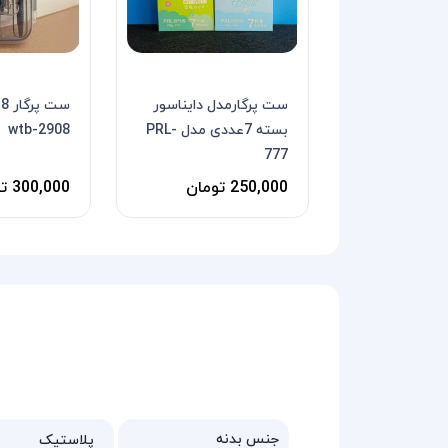
ست پرگارمدل دایناسور
س
بسته 7عددی مدل PRL-
wtb-2908
777
250,000 تومان
300,000 تومان
جنس بدنه
پلاستیک