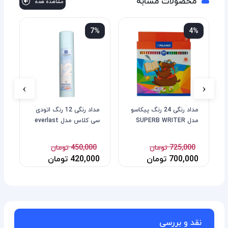
محصولات مشابه
مشاهده همه
%
7%
4%
›
‹
مداد رنگی 24 رنگ پیکاسو
مداد رنگی 12 رنگ اتودی
م
مدل SUPERB WRITER
سی کلاس مدل everlast
725,000 تومان
450,000 تومان
700,000 تومان
420,000 تومان
0
نقد و بررسی