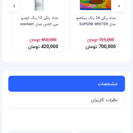
›
‹
مداد رنگی 24 رنگ پیکاسو
مداد رنگی 12 رنگ اتودی
م
مدل SUPERB WRITER
سی کلاس مدل everlast
725,000 تومان
450,000 تومان
700,000 تومان
420,000 تومان
0
مشخصات
نظرات کاربران